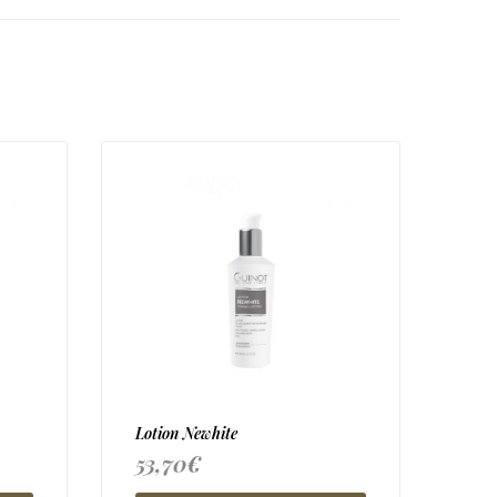
Lotion Newhite
53,70
€