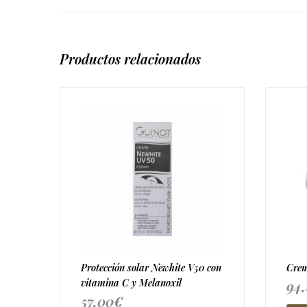
Productos relacionados
Protección solar Newhite V50 con
Crem
vitamina C y Melanoxil
94
57,00
€