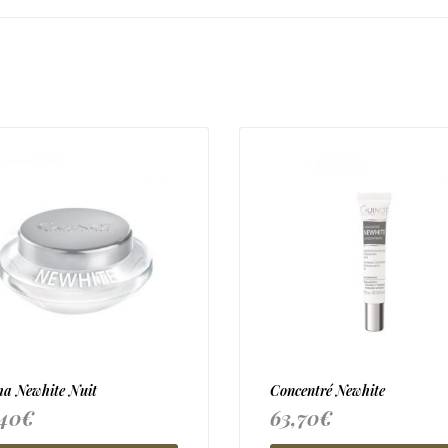
a Newhite Nuit
Concentré Newhite
,40
€
63,70
€