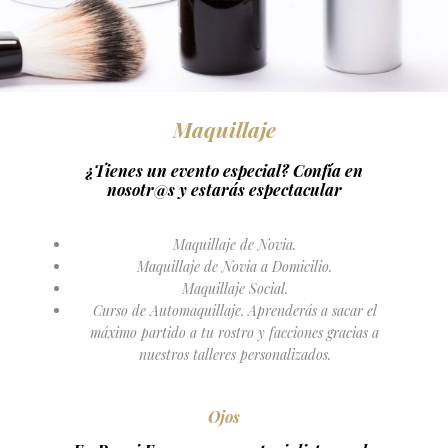
Maquillaje
¿Tienes un evento especial? Confía en
nosotr@s y estarás espectacular
Maquillaje de Novia.
Maquillaje de Novia a Domicilio.
Maquillaje Social.
Curso de Automaquillaje. Aprenderás a sacar el
máximo partido a tu rostro y facciones gracias a
nuestros talleres personalizados.
Ojos