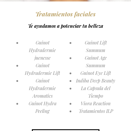
Tratamientos faciales
Te ayudamos a potenciar tu belleza
Guinot
Guinot Lift
Hydradermie
Summum
juenesse
Guinot Age
Guinot
Summum​
Hydradermie Lift
Guinot Eye Lift
Guinot
Indiba Deep Beauty
Hydradermie
La Capsula del
Aromatics
Tiempo
Guinot Hydra
Viora Reaction
Peeling
Tratamientos ILP