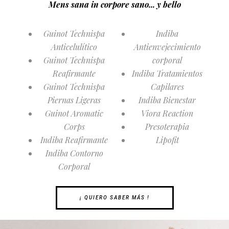
Mens sana in corpore sano... y bello
Guinot Technispa
Indiba
Anticelulítico
Antienvejecimiento
Guinot Technispa
corporal
Reafirmante
Indiba Tratamientos
Guinot Technispa
Capilares
Piernas Ligeras
Indiba Bienestar
Guinot Aromatic
Viora Reaction
Corps
Presoterapia
Indiba Reafirmante
Lipofit
Indiba Contorno
Corporal
¡ QUIERO SABER MÁS !